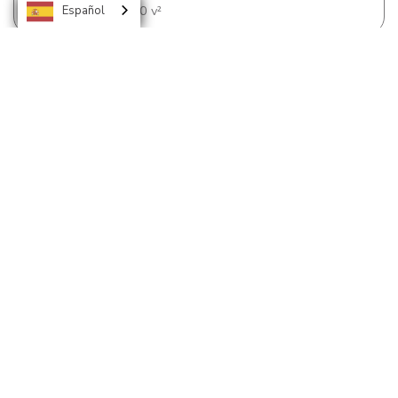
Terreno:
29,013.50 v²
Español
Lote de terreno con casa de habitación en Colonia
Jacobo V Cárcamo
Lote de terreno con casa de habitación en
Colonia Jacobo V Cárcamo
L 1,544,000.00
Terreno:
601.37 v²
Construcción:
240.65 m²