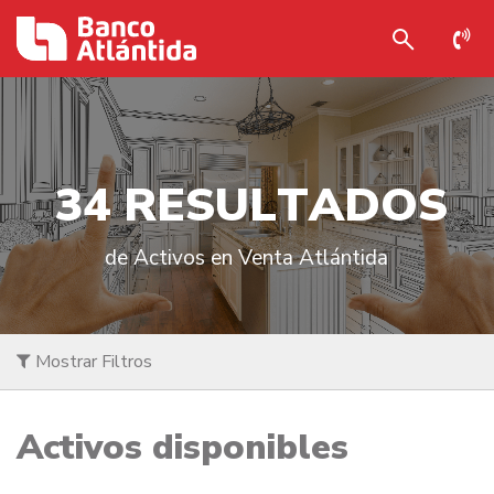
3
4
R
E
S
U
L
T
A
D
O
S
de Activos en Venta Atlántida
Mostrar Filtros
Activos disponibles