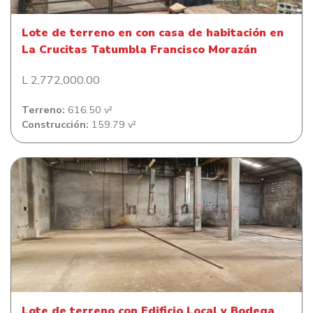
Lote de terreno en con casa de habitación en
La Crucitas Tatumbla Francisco Morazán
L 2,772,000.00
Terreno:
616.50 v²
Construcción:
159.79 v²
Lote de terreno con Edificio Local y Bodega en La
Colonia Miraflores Sur
Lote de terreno con Edificio Local y Bodega