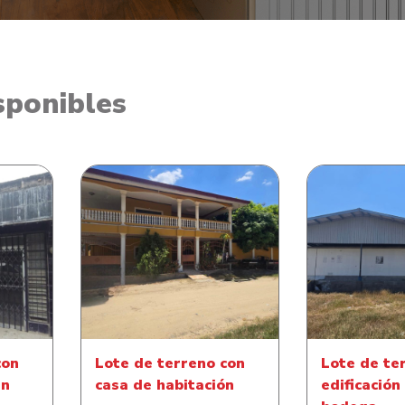
sponibles
 Local
Lote de terreno con casa de
Lote de t
o El
habitación
edificación
con
Lote de terreno con
Lote de te
en
casa de habitación
edificación