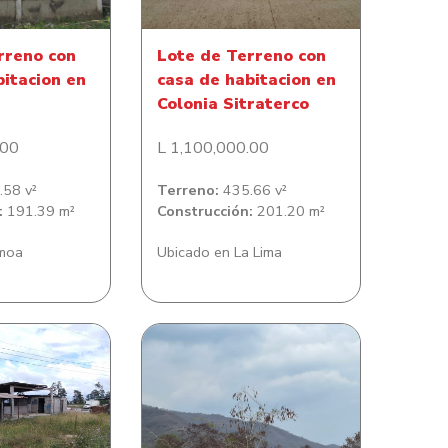
rreno con
Lote de Terreno con
bitacion en
casa de habitacion en
Colonia Sitraterco
.00
L 1,100,000.00
58 v²
Terreno:
435.66 v²
:
191.39 m²
Construcción:
201.20 m²
moa
Ubicado en La Lima
Lote de Terreno en
erreno Con