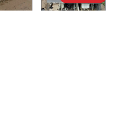
para Beneficio de Café
rcamo
rreno con
Maquinaria e
bitación en
Instalaciones para
cobo V
Beneficio de Café
Consultar precio
.00
37 v²
Ubicado en Yoro
:
240.65 m²
oro