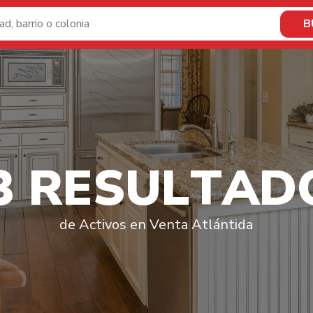
B
3
R
E
S
U
L
T
A
D
de Activos en Venta Atlántida