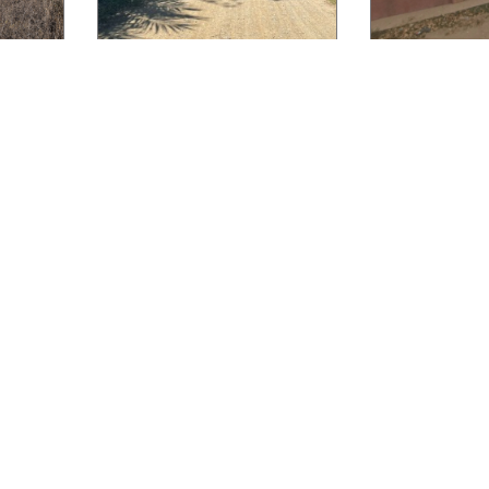
s
Corozalta en Santa Fe
V Cá
en
Lote de Terreno en La
Lote de te
es
Corozalta en Santa Fe
casa de ha
Colonia Ja
L 704,000.00
Cárcamo
²
Terreno:
7,106.64 v²
L 1,544,000
pa
Ubicado en Santa Fe
Terreno:
601.
Construcción
Ubicado en Y