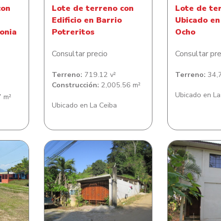
con
Lote de terreno con
Lote de te
Edificio en Barrio
Ubicado en
onia
Potreritos
Ocho
Consultar precio
Consultar pre
Terreno:
719.12 v²
Terreno:
34,7
Construcción:
2,005.56 m²
Ubicado en La
 m²
Ubicado en La Ceiba
Lote de Terreno con casa
 en
Lote de Ter
de habitacion en Comunidad
Verde
de habitaci
de Milla Cuatro