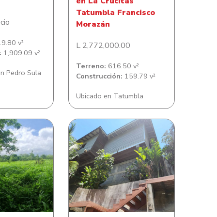
en La Crucitas
Tatumbla Francisco
cio
Morazán
9.80 v²
L 2,772,000.00
:
1,909.09 v²
Terreno:
616.50 v²
n Pedro Sula
Construcción:
159.79 v²
Ubicado en Tatumbla
Lote de terreno en Colonia
eno en Ubicado
Balfate Comunidad de
etro Ocho
Sandy Bay