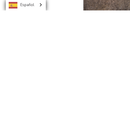
Juan De Flore
Español
Lote de Terreno 
San Juan De Flor
Consultar precio
Terreno:
29,013.50 v
Ubicado en Tegucigal