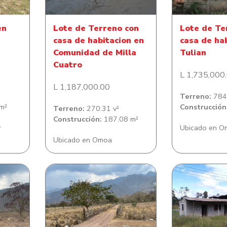
en
Lote de Terreno con
Lote de Te
casa de habitacion en
casa de ha
Comunidad de Milla
Tulian
Cuatro
L 1,735,000
L 1,187,000.00
Terreno:
784.
m²
Construcción
Terreno:
270.31 v²
Construcción:
187.08 m²
r
Ubicado en O
Ubicado en Omoa
 en
Lote de Terreno en
Lote de T