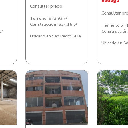
bodega
Consultar precio
Consultar pre
Terreno:
972.93 v²
Construcción:
634.15 v²
Terreno:
5,41
v²
Construcción
Ubicado en San Pedro Sula
Ubicado en Sa
dificio
Lote de terreno con Edificio
Lote de terr
n La
en Barrio Potreritos
en Kilom
 Sur