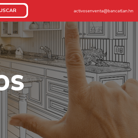
USCAR
activosenventa@bancatlan.hn
O
S