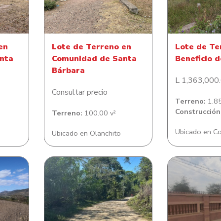
nta
Comunidad de Santa
Benefici
Bárbara
en
Lote de Terreno en
Lote de Te
nta
Comunidad de Santa
Beneficio d
Bárbara
L 1,363,000
Consultar precio
Terreno:
1.8
Construcción
Terreno:
100.00 v²
Ubicado en C
Ubicado en Olanchito
Lote de terre
n San
Lote de Terreno en La
habitación en