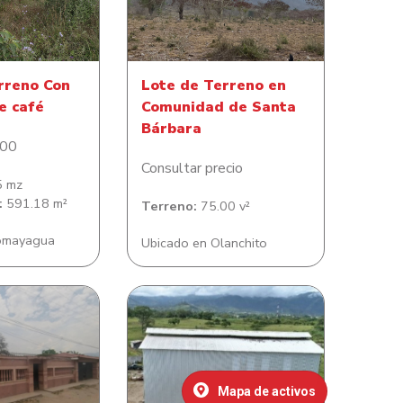
Comunidad de Santa
o de café
Bárbara
rreno Con
Lote de Terreno en
e café
Comunidad de Santa
Bárbara
.00
Consultar precio
5 mz
:
591.18 m²
Terreno:
75.00 v²
omayagua
Ubicado en Olanchito
no con casa de
Maquinaria e Instalaciones
 Colonia Jacobo