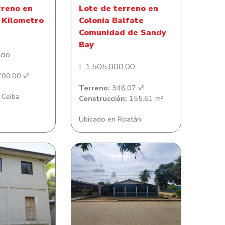
rreno en
Lote de terreno en
 Kilometro
Colonia Balfate
Comunidad de Sandy
Bay
cio
L 1,505,000.00
00.00 v²
Terreno:
346.07 v²
 Ceiba
Construcción:
155.61 m²
Ubicado en Roatán
Lote de Terreno con casa
reno con casa
de habitacion en Colonia
on en Tulian
Sitraterco