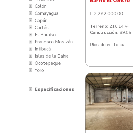
Barrio El Centro
Colón
Comayagua
L 2,282,000.00
Copán
Terreno:
216.14 v²
Cortés
Construcción:
89.05 
El Paraíso
Francisco Morazán
Ubicado en Tocoa
Intibucá
Islas de la Bahía
Ocotepeque
Yoro
Especificaciones
Lote de terreno con E
Local y Bodega e
Colonia Miraflores