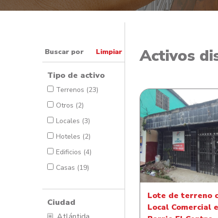
Activos di
Buscar por
Limpiar
Tipo de activo
Terrenos (23)
Otros (2)
Locales (3)
Hoteles (2)
Lote de terreno con
Comercial en Barri
Edificios (4)
Centro
Casas (19)
Lote de terreno 
Ciudad
Local Comercial 
Atlántida