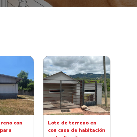
Lote de terreno en con casa
erreno con
de habitación en La Crucitas
 para bodega
Tatumbla Francisco
Morazán
rreno con
Lote de terreno en
 para
con casa de habitación