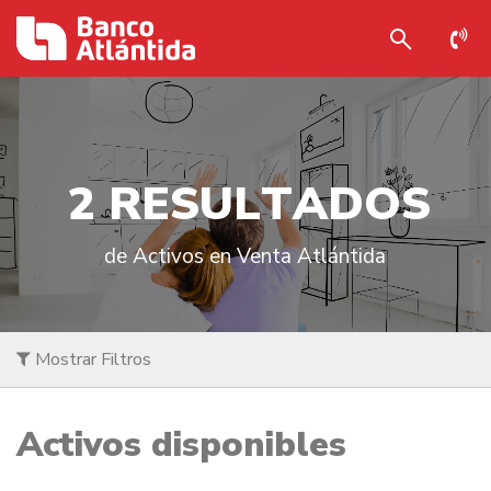
2
R
E
S
U
L
T
A
D
O
S
de Activos en Venta Atlántida
Mostrar Filtros
Activos disponibles