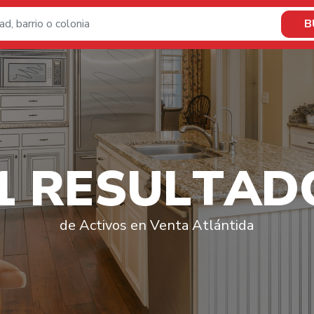
B
1
R
E
S
U
L
T
A
D
de Activos en Venta Atlántida