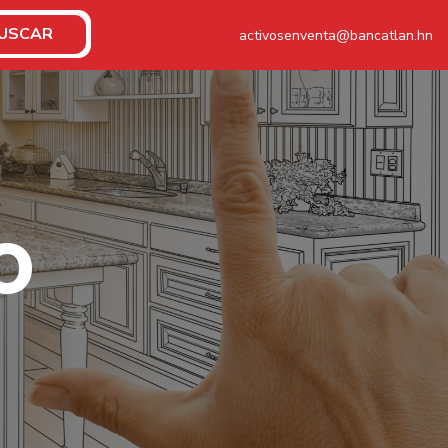
USCAR
activosenventa@bancatlan.hn
O