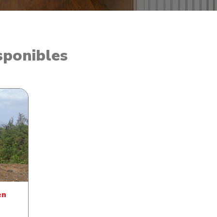
sponibles
n Oak
en