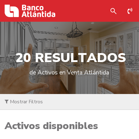
2
0
R
E
S
U
L
T
A
D
O
S
de Activos en Venta Atlántida
Mostrar Filtros
Activos disponibles