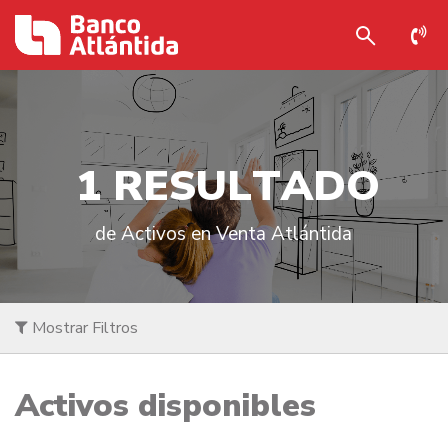
1
R
E
S
U
L
T
A
D
O
de Activos en Venta Atlántida
Mostrar Filtros
Activos disponibles