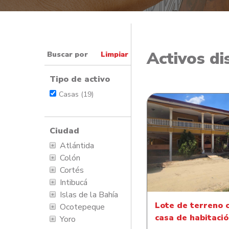
Activos di
Buscar por
Limpiar
Tipo de activo
Casas (19)
Ciudad
Atlántida
Lote de terreno con 
Colón
habitación
Cortés
Intibucá
Islas de la Bahía
Lote de terreno 
Ocotepeque
casa de habitaci
Yoro