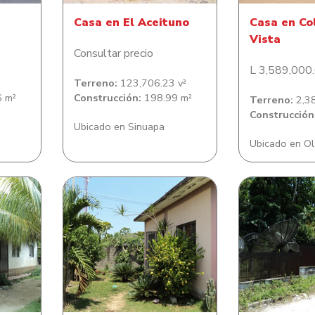
Casa en El Aceituno
Casa en Co
Vista
Consultar precio
L 3,589,000
Terreno:
123,706.23 v²
 m²
Construcción:
198.99 m²
Terreno:
2,38
Construcción
Ubicado en Sinuapa
Ubicado en Ol
n en
Casa de habitación en
Casa de habit
ínez
residencial Los Castaños
Las M