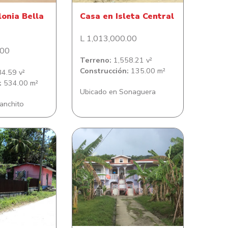
lonia Bella
Casa en Isleta Central
L 1,013,000.00
.00
Terreno:
1,558.21 v²
Construcción:
135.00 m²
4.59 v²
:
534.00 m²
Ubicado en Sonaguera
anchito
ación en barrio
Casa de habitación
ercedes
Savannah Bight