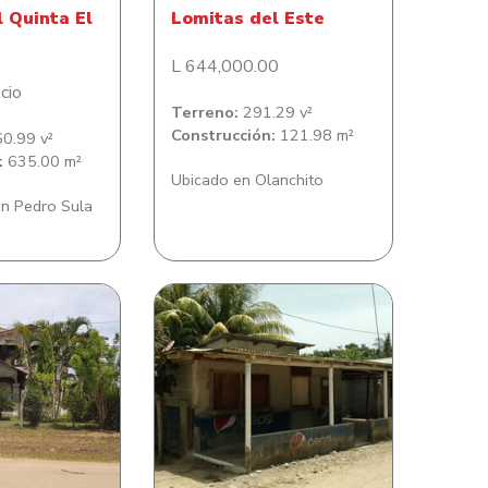
l Quinta El
Lomitas del Este
L 644,000.00
cio
Terreno:
291.29 v²
Construcción:
121.98 m²
0.99 v²
:
635.00 m²
Ubicado en Olanchito
n Pedro Sula
ia Bella Vista
Casa en Isleta Central