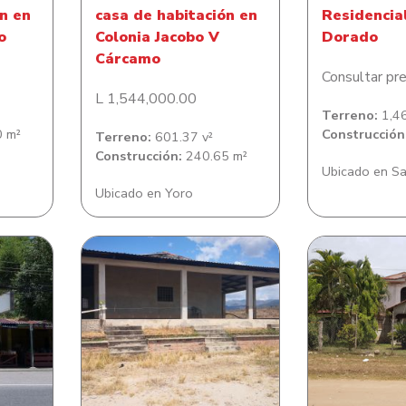
n en
casa de habitación en
Residencia
o
Colonia Jacobo V
Dorado
Cárcamo
Consultar pre
L 1,544,000.00
Terreno:
1,46
 m²
Construcción
Terreno:
601.37 v²
Construcción:
240.65 m²
Ubicado en Sa
Ubicado en Yoro
ce
Casa en El Aceituno
Casa en Colon