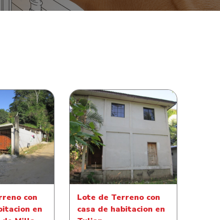
reno con casa
Lote de Terreno con casa
n en Comunidad
de habitacion en Tulian
a Cuatro
rreno con
Lote de Terreno con
bitacion en
casa de habitacion en