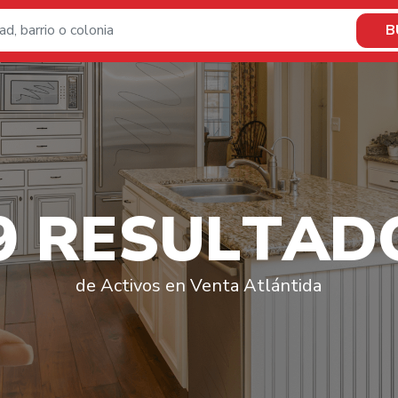
B
9
R
E
S
U
L
T
A
D
de Activos en Venta Atlántida