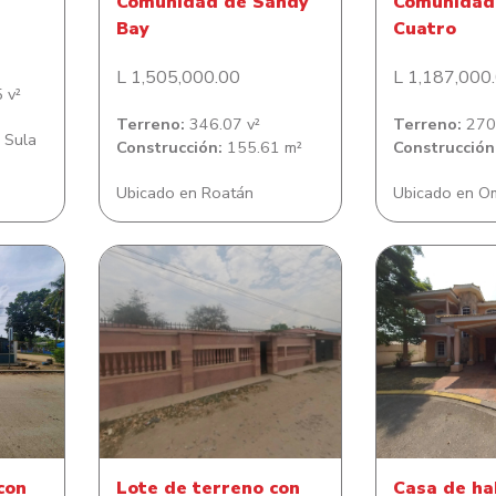
Comunidad de Sandy
Comunidad 
Bay
Cuatro
L 1,505,000.00
L 1,187,000
 v²
Terreno:
346.07 v²
Terreno:
270.
 Sula
Construcción:
155.61 m²
Construcción
Ubicado en Roatán
Ubicado en O
n casa
Lote de terreno con casa de
Casa de ha
lonia
habitación en Colonia Jacobo
Residencia
V Cárcamo
Do
con
Lote de terreno con
Casa de ha