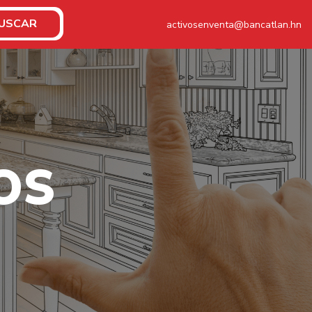
USCAR
activosenventa@bancatlan.hn
O
S