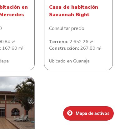
bitación en
Casa de habitación
 Mercedes
Savannah Bight
0
Consultar precio
0.84 v²
Terreno:
2,652.26 v²
:
167.60 m²
Construcción:
267.80 m²
tiapa
Ubicado en Guanaja
bitación en
l Rosa Maria