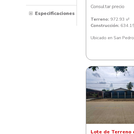
Consultar precio
Especificaciones
Terreno:
972.93 v²
Construcción:
634.15
Ubicado en San Pedro
Lote de Terreno co
de habitacion en Co
Sitraterco
Lote de Terreno 