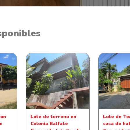
sponibles
Lote de terreno en Colonia
Lote de Ter
casa de
Balfate Comunidad de
de habitacio
Sandy Bay
de Mill
con
Lote de terreno en
Lote de Te
ón
Colonia Balfate
casa de ha