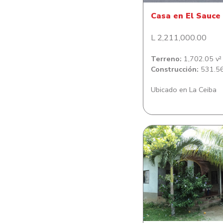
Casa en El Sauce
L 2,211,000.00
Terreno:
1,702.05 v²
Construcción:
531.56
Ubicado en La Ceiba
Casa de habitació
colonia César Mart