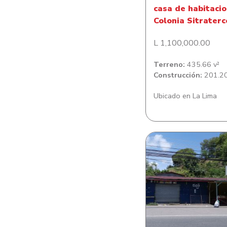
casa de habitacio
Colonia Sitraterc
L 1,100,000.00
Terreno:
435.66 v²
Construcción:
201.20
Ubicado en La Lima
Casa en El Sau