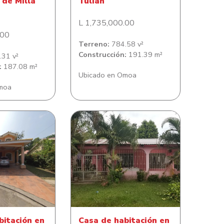
de Milla
Tulian
L 1,735,000.00
.00
Terreno:
784.58 v²
Construcción:
191.39 m²
31 v²
:
187.08 m²
Ubicado en Omoa
moa
bitación en
Casa de habitación en
l Quinta El
Lomitas del Este
rado
bitación en
Casa de habitación en