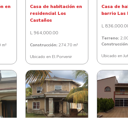
ón en
Casa de habitación en
Casa de ha
residencial Los
barrio Las
Castaños
L 836,000.0
L 964,000.00
Terreno:
2,00
Construcción
 m²
Construcción:
274.70 m²
Ubicado en Ju
Ubicado en El Porvenir
n en
Casa de habitación en
Casa de ha
e
Savanna Bight
Residencia