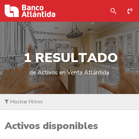
1
R
E
S
U
L
T
A
D
O
de Activos en Venta Atlántida
Mostrar Filtros
Activos disponibles