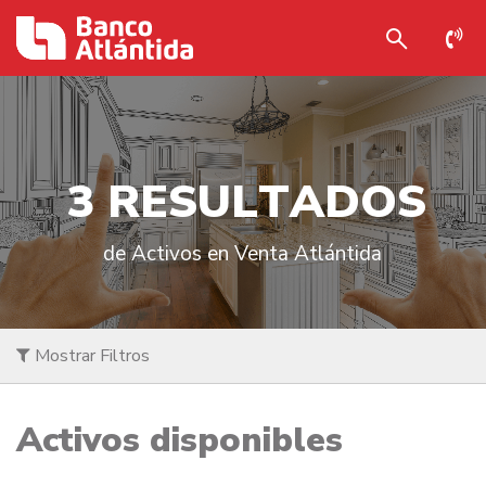
3
R
E
S
U
L
T
A
D
O
S
de Activos en Venta Atlántida
Mostrar Filtros
Activos disponibles