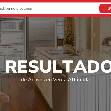
B
R
E
S
U
L
T
A
D
de Activos en Venta Atlántida