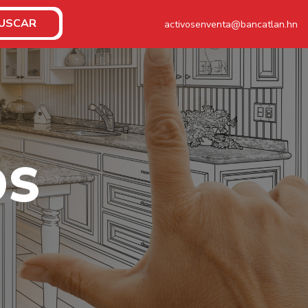
USCAR
activosenventa@bancatlan.hn
O
S