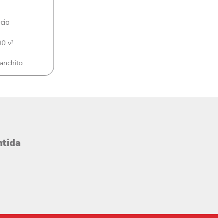
cio
0 v²
anchito
ntida