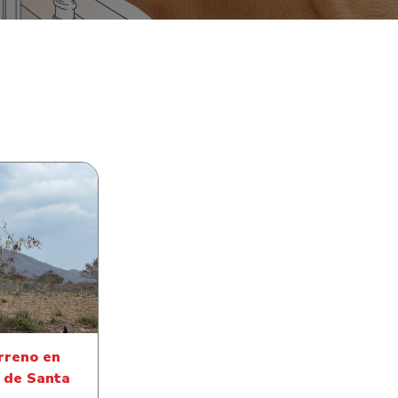
Terreno en
d de Santa
bara
rreno en
 de Santa