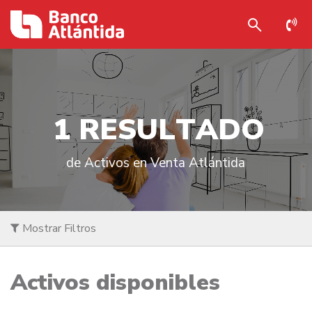
1
R
E
S
U
L
T
A
D
O
de Activos en Venta Atlántida
Mostrar Filtros
Activos disponibles