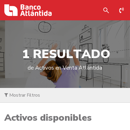
1
R
E
S
U
L
T
A
D
O
de Activos en Venta Atlántida
Mostrar Filtros
Activos disponibles