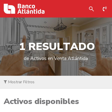
1
R
E
S
U
L
T
A
D
O
de Activos en Venta Atlántida
Mostrar Filtros
Activos disponibles