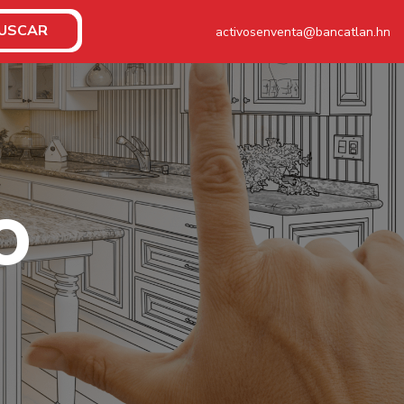
USCAR
activosenventa@bancatlan.hn
O