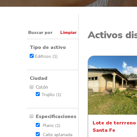
Activos di
Buscar por
Limpiar
Tipo de activo
Edificios (1)
Ciudad
Colón
Lote de terrreno en
Trujillo (1)
Fe
Especificaciones
Lote de terrreno
Plano (1)
Santa Fe
Calle aplanada