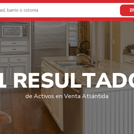
B
1
R
E
S
U
L
T
A
D
de Activos en Venta Atlántida