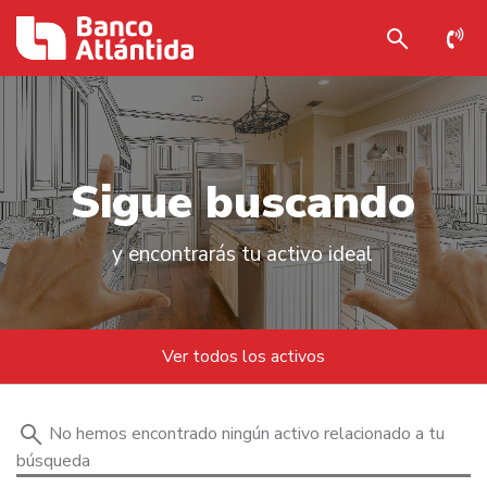
S
i
g
u
e
b
u
s
c
a
n
d
o
y encontrarás tu activo ideal
Ver todos los activos
No hemos encontrado ningún activo relacionado a tu
búsqueda