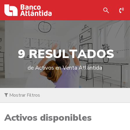
9
R
E
S
U
L
T
A
D
O
S
de Activos en Venta Atlántida
Mostrar Filtros
Activos disponibles