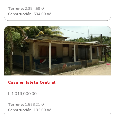
Terreno:
2,384.59 v²
Construcción:
534.00 m²
Casa en Isleta Central
Casa en Isleta Central
L 1,013,000.00
Terreno:
1,558.21 v²
Construcción:
135.00 m²