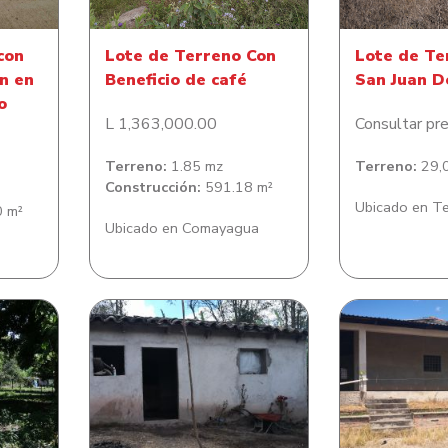
con
Lote de Terreno Con
Lote de Te
n en
Beneficio de café
San Juan D
o
L 1,363,000.00
Consultar pre
Terreno:
1.85 mz
Terreno:
29,0
Construcción:
591.18 m²
Ubicado en T
 m²
Ubicado en Comayagua
ano en
Lote de terreno en Aldea
Casa en E
a
San Jeronimo