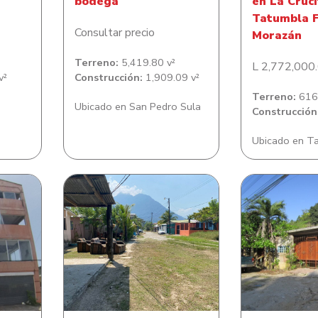
bodega
en La Cruc
Tatumbla F
Consultar precio
Morazán
Terreno:
5,419.80 v²
L 2,772,000
v²
Construcción:
1,909.09 v²
Terreno:
616.
Ubicado en San Pedro Sula
Construcción
Ubicado en T
Lote de Ter
dificio
Lote de terreno en
de habitacio
tos
Lotificacion Villa Verde
de Mill