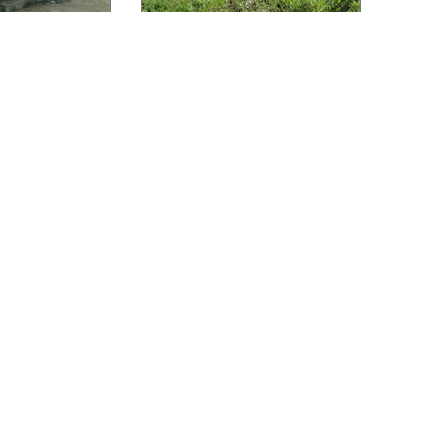
bitación en
Lotes de terreno en
sar
colonia Los Castaños
Desde L 2,057,000.00
0
:
120.00 m²
Ubicado en El Porvenir
 Masica