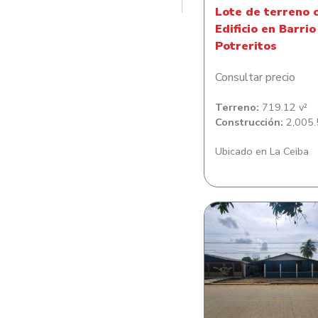
Lote de terreno 
Edificio en Barrio
Potreritos
Consultar precio
Terreno:
719.12 v²
Construcción:
2,005.
Ubicado en La Ceiba
Lote de Terreno co
de habitacion en Co
Sitraterco