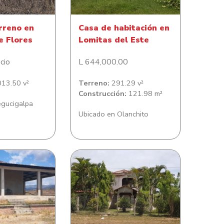
rreno en
Casa de habitación en
e Flores
Lomitas del Este
cio
L 644,000.00
13.50 v²
Terreno:
291.29 v²
Construcción:
121.98 m²
egucigalpa
Ubicado en Olanchito
l Aceituno
Casa en Colonia Bella Vista