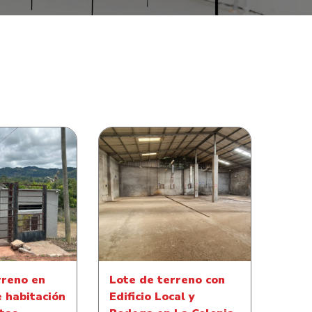
no en con casa
Lote de terreno con Edificio
 en La Crucitas
Local y Bodega en La
 Francisco
Colonia Miraflores Sur
azán
rreno en
Lote de terreno con
e habitación
Edificio Local y