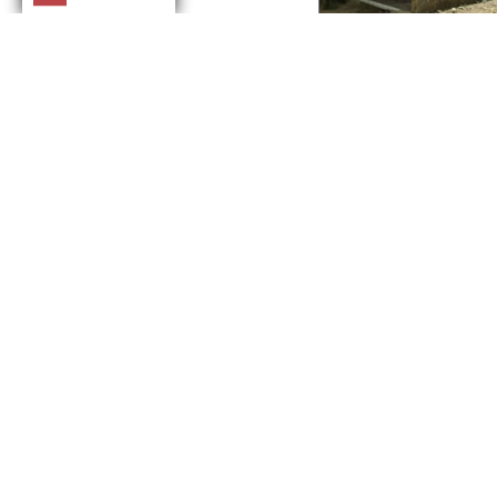
Casa en Isleta Ce
L 1,013,000.00
Terreno:
1,558.21 v²
Construcción:
135.00
Ubicado en Sonaguer
Lotes de terreno e
Rocas