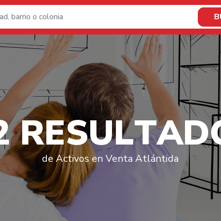
B
2
R
E
S
U
L
T
A
D
de Activos en Venta Atlántida