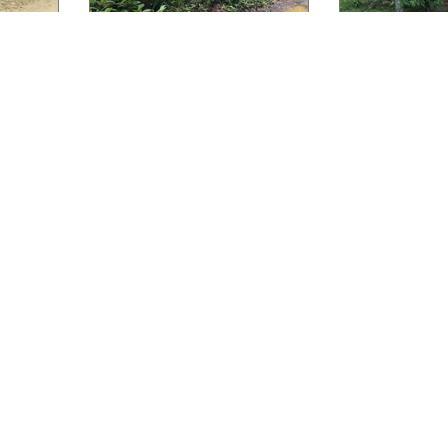
ntral
Lote de Terreno en
Casa de ha
Diamond Rock
colonia Cé
Martínez
L 4,751,000.00
L 528,000.0
 m²
Terreno:
39,256.41 v²
Construcción
a
Ubicado en José Santos
Guardiola
Ubicado en La
n Las
Casa de habitación en
residencial Los Castaños