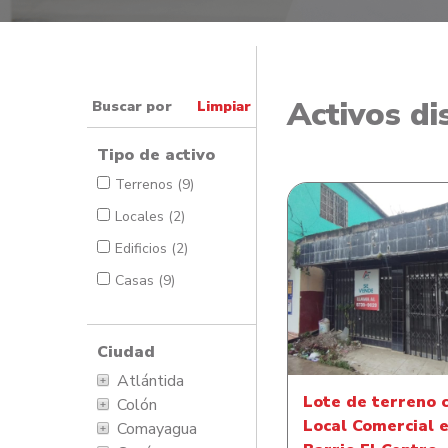
Activos di
Buscar por
Limpiar
Tipo de activo
Terrenos (9)
Locales (2)
Edificios (2)
Casas (9)
Lote de terreno con
Comercial en Barri
Centro
Ciudad
Atlántida
Lote de terreno 
Colón
Local Comercial 
Comayagua