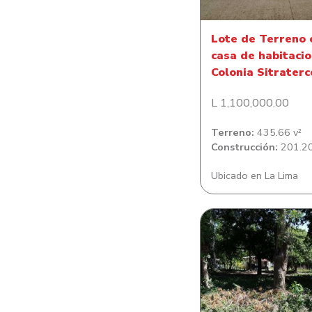
Lote de Terreno 
casa de habitacio
Colonia Sitraterc
L 1,100,000.00
Terreno:
435.66 v²
Construcción:
201.20
Ubicado en La Lima
Lote de terreno pl
Aldea La Bomb