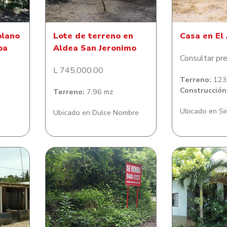
plano
Lote de terreno en
Casa en El
ba
Aldea San Jeronimo
Consultar pre
L 745,000.00
Terreno:
123,
Construcción
Terreno:
7.96 mz
Ubicado en S
Ubicado en Dulce Nombre
Lote de Terreno en
Casa de ha
tral
Diamond Rock
colonia Cé