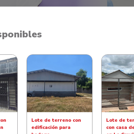
sponibles
Lote de terre
 Local
Lote de terreno con
de habitación
o El
edificación para bodega
Tatumbla
Mor
con
Lote de terreno con
Lote de te
en
edificación para
con casa d