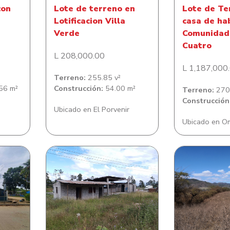
con
Lote de terreno en
Lote de Te
Lotificacion Villa
casa de ha
Verde
Comunidad 
Cuatro
L 208,000.00
L 1,187,000
Terreno:
255.85 v²
56 m²
Construcción:
54.00 m²
Terreno:
270.
Construcción
Ubicado en El Porvenir
Ubicado en O
n casa
Lote de Terreno Con
Lote de Te
lonia
Beneficio de café
Juan D