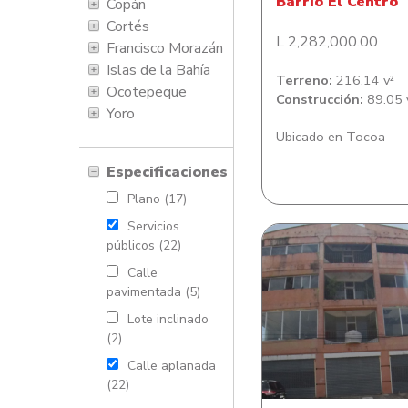
Barrio El Centro
Copán
Cortés
L 2,282,000.00
Francisco Morazán
Islas de la Bahía
Terreno:
216.14 v²
Ocotepeque
Construcción:
89.05 
Yoro
Ubicado en Tocoa
Especificaciones
Plano (17)
Servicios
públicos (22)
Calle
pavimentada (5)
Lote inclinado
Lote de terreno con E
(2)
en Barrio Potreri
Calle aplanada
(22)