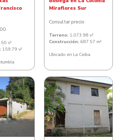
itas
Bodega en La Colonia
rancisco
Miraflores Sur
Consultar precio
.00
Terreno:
1,073.98 v²
Construcción:
687.57 m²
50 v²
:
159.79 v²
Ubicado en La Ceiba
atumbla
reno con casa
Lote de Terreno con casa
n en Comunidad
de habitacion en Tulian
a Cuatro