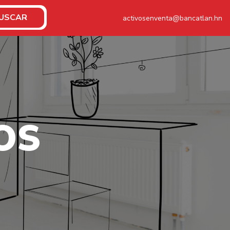
USCAR
activosenventa@bancatlan.hn
O
S