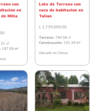
rreno con
Lote de Terreno con
bitacion en
casa de habitacion en
de Milla
Tulian
L 1,735,000.00
.00
Terreno:
784.58 v²
Construcción:
191.39 m²
31 v²
:
187.08 m²
Ubicado en Omoa
moa
rreno en San
Casa de habitación en
e Flores
Lomitas del Este