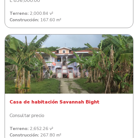
L 836,000.00
Terreno:
2,000.84 v²
Construcción:
167.60 m²
Casa de habitación Savannah Bight
Casa de habitación Savannah Bight
Consultar precio
Terreno:
2,652.26 v²
Construcción:
267.80 m²