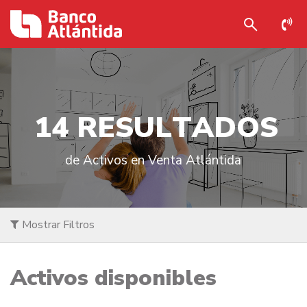
1
4
R
E
S
U
L
T
A
D
O
S
de Activos en Venta Atlántida
Mostrar Filtros
Activos disponibles