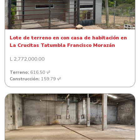
Lote de terreno en con casa de habitación en La Crucitas
Tatumbla Francisco Morazán
Lote de terreno en con casa de habitación en
La Crucitas Tatumbla Francisco Morazán
L 2,772,000.00
Terreno:
616.50 v²
Construcción:
159.79 v²
Lote de terreno con Edificio Local y Bodega en La
Colonia Miraflores Sur