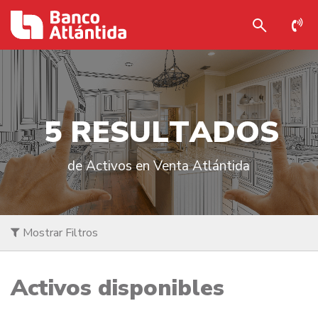
5
R
E
S
U
L
T
A
D
O
S
de Activos en Venta Atlántida
Mostrar Filtros
Activos disponibles