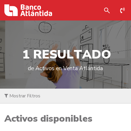
1
R
E
S
U
L
T
A
D
O
de Activos en Venta Atlántida
Mostrar Filtros
Activos disponibles