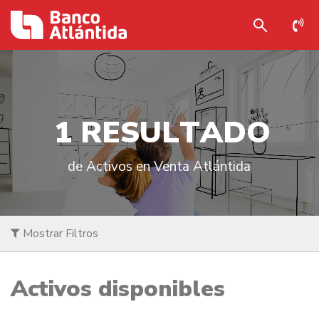
1
R
E
S
U
L
T
A
D
O
de Activos en Venta Atlántida
Mostrar Filtros
Activos disponibles