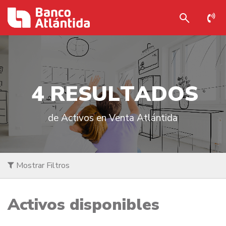
4
R
E
S
U
L
T
A
D
O
S
de Activos en Venta Atlántida
Mostrar Filtros
Activos disponibles