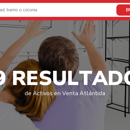
B
9
R
E
S
U
L
T
A
D
de Activos en Venta Atlántida