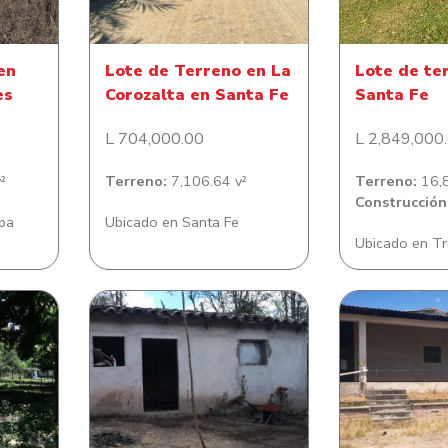
en
Lote de Terreno en La
Lote de te
es
Corozalta en Santa Fe
Santa Fe
L 704,000.00
L 2,849,000
²
Terreno:
7,106.64 v²
Terreno:
16,8
Construcción
pa
Ubicado en Santa Fe
Ubicado en Tru
ano en
Lote de terreno en Aldea
Casa en E
a
San Jeronimo