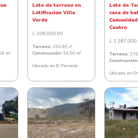
con
Lote de terreno en
Lote de Te
Lotificacion Villa
casa de ha
Verde
Comunidad 
Cuatro
L 208,000.00
L 1,187,000
Terreno:
255.85 v²
56 m²
Construcción:
54.00 m²
Terreno:
270.
Construcción
Ubicado en El Porvenir
Ubicado en O
n casa
Lote de Terreno en
Lote de T
lonia
Comunidad de Santa
Benefici
Bárbara