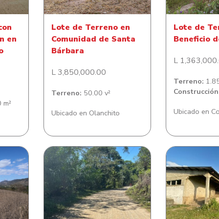
con
Lote de Terreno en
Lote de Te
n en
Comunidad de Santa
Beneficio d
o
Bárbara
L 1,363,000
L 3,850,000.00
Terreno:
1.8
Construcción
Terreno:
50.00 v²
 m²
Ubicado en C
Ubicado en Olanchito
n San
Lote de Terreno en La
Lote de terr
s
Corozalta en Santa Fe