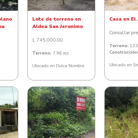
plano
Lote de terreno en
Casa en El
ba
Aldea San Jeronimo
Consultar pre
L 745,000.00
Terreno:
123,
Construcción
Terreno:
7.96 mz
Ubicado en S
Ubicado en Dulce Nombre
Lote de Terreno en
Lote de ter
tral
Diamond Rock
de Santos