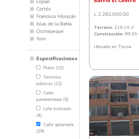
Barrio El Centro
Copán
Cortés
L 2,282,000.00
Francisco Morazán
Islas de la Bahía
Terreno:
216.14 v²
Ocotepeque
Construcción:
89.05 
Yoro
Ubicado en Tocoa
Especificaciones
Plano (22)
Servicios
públicos (22)
Calle
pavimentada (5)
Lote inclinado
Lote de terreno con E
(4)
en Barrio Potreri
Calle aplanada
(29)