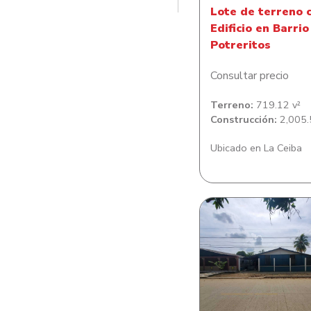
Lote de terreno 
Edificio en Barrio
Potreritos
Consultar precio
Terreno:
719.12 v²
Construcción:
2,005.
Ubicado en La Ceiba
Lote de Terreno co
de habitacion en Co
Sitraterco