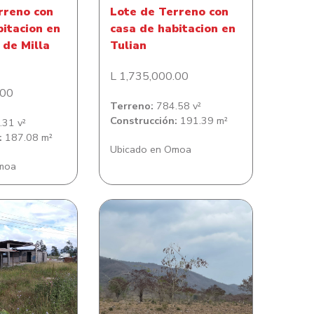
rreno con
Lote de Terreno con
bitacion en
casa de habitacion en
de Milla
Tulian
L 1,735,000.00
.00
Terreno:
784.58 v²
Construcción:
191.39 m²
31 v²
:
187.08 m²
Ubicado en Omoa
moa
Lote de Terreno en
erreno Con
Comunidad de Santa
o de café
Bárbara