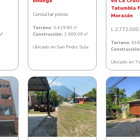
bodega
en La Cruc
Tatumbla F
Consultar precio
Morazán
Terreno:
5,419.80 v²
L 2,772,000
v²
Construcción:
1,909.09 v²
Terreno:
616.
Ubicado en San Pedro Sula
Construcción
Ubicado en T
Lote de Ter
dificio
Lote de terreno en
de habitacio
tos
Lotificacion Villa Verde
de Mill