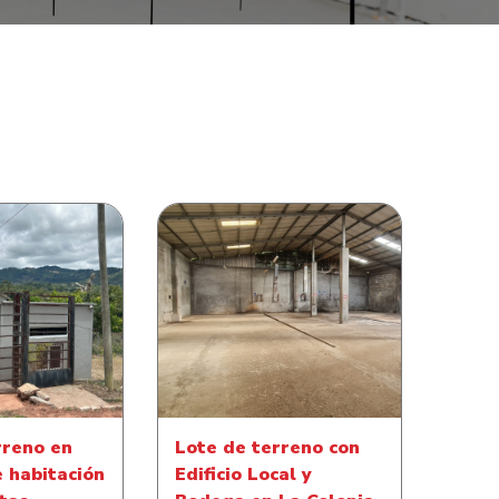
no en con casa
Lote de terreno con Edificio
 en La Crucitas
Local y Bodega en La
 Francisco
Colonia Miraflores Sur
azán
rreno en
Lote de terreno con
e habitación
Edificio Local y