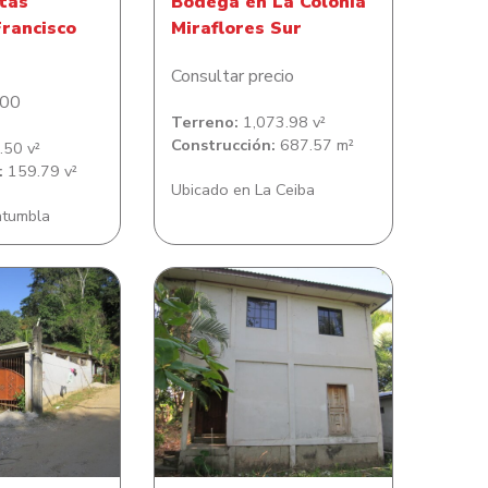
itas
Bodega en La Colonia
rancisco
Miraflores Sur
Consultar precio
.00
Terreno:
1,073.98 v²
Construcción:
687.57 m²
50 v²
:
159.79 v²
Ubicado en La Ceiba
atumbla
reno con casa
Lote de Terreno con casa
n en Comunidad
de habitacion en Tulian
a Cuatro