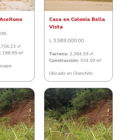
 Aceituno
Casa en Colonia Bella
Vista
cio
L 3,589,000.00
706.23 v²
:
198.99 m²
Terreno:
2,384.59 v²
Construcción:
534.00 m²
inuapa
Ubicado en Olanchito
reno en Aldea
Lote de terreno en Camp
 Guardiola
Bay