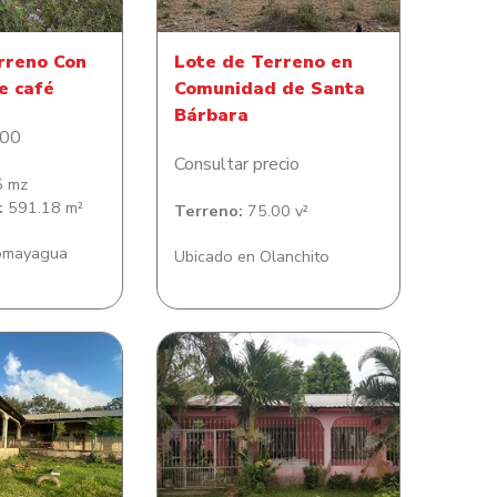
rreno Con
Lote de Terreno en
e café
Comunidad de Santa
Bárbara
.00
Consultar precio
5 mz
:
591.18 m²
Terreno:
75.00 v²
omayagua
Ubicado en Olanchito
reno en Santa
Casa de habitación en
Fe
Lomitas del Este