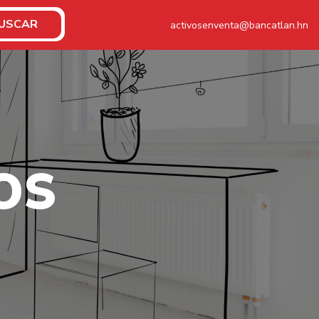
USCAR
activosenventa@bancatlan.hn
O
S