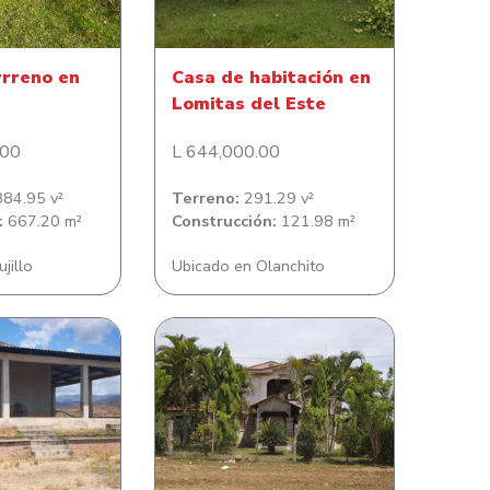
rrreno en
Casa de habitación en
Lomitas del Este
.00
L 644,000.00
84.95 v²
Terreno:
291.29 v²
:
667.20 m²
Construcción:
121.98 m²
jillo
Ubicado en Olanchito
l Aceituno
Casa en Colonia Bella Vista