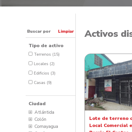
Activos di
Buscar por
Limpiar
Tipo de activo
Terrenos (15)
Locales (2)
Edificios (3)
Casas (9)
Lote de terreno con
Comercial en Barri
Centro
Ciudad
Atlántida
Lote de terreno 
Colón
Local Comercial 
Comayagua