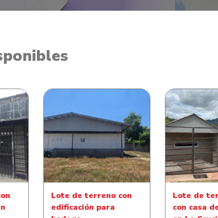
sponibles
Lote de terre
 Local
Lote de terreno con
de habitación
o El
edificación para bodega
Tatumbla
Mor
con
Lote de terreno con
Lote de te
en
edificación para
con casa d