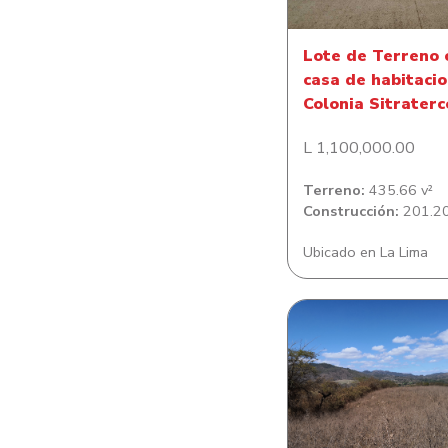
Lote de Terreno 
casa de habitacio
Colonia Sitraterc
L 1,100,000.00
Terreno:
435.66 v²
Construcción:
201.20
Ubicado en La Lima
Lote de Terreno e
Juan De Flore