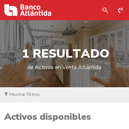
1
R
E
S
U
L
T
A
D
O
de Activos en Venta Atlántida
Mostrar Filtros
Activos disponibles