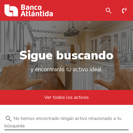
S
i
g
u
e
b
u
s
c
a
n
d
o
y encontrarás tu activo ideal
Ver todos los activos
No hemos encontrado ningún activo relacionado a tu
búsqueda