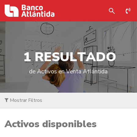
1
R
E
S
U
L
T
A
D
O
de Activos en Venta Atlántida
Mostrar Filtros
Activos disponibles