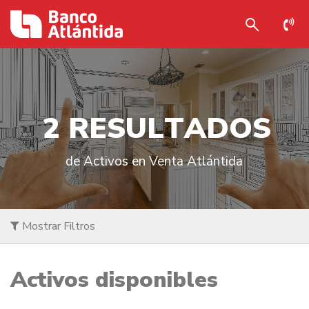
2
R
E
S
U
L
T
A
D
O
S
de Activos en Venta Atlántida
Mostrar Filtros
Activos disponibles