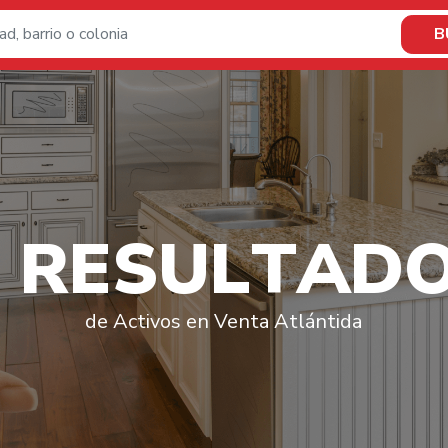
B
R
E
S
U
L
T
A
D
de Activos en Venta Atlántida