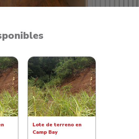
sponibles
 Aldea
Lote de terreno en Camp
ola
Bay
en
Lote de terreno en
Camp Bay