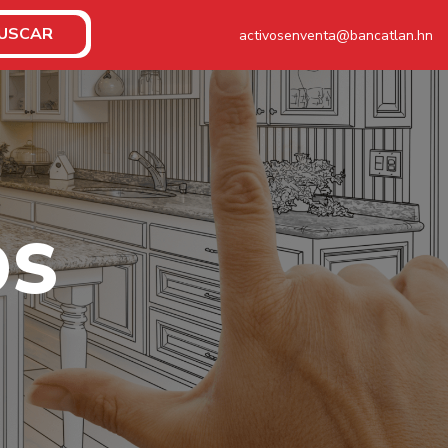
USCAR
activosenventa@bancatlan.hn
O
S