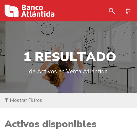
1
R
E
S
U
L
T
A
D
O
de Activos en Venta Atlántida
Mostrar Filtros
Activos disponibles