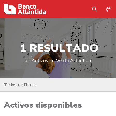
1
R
E
S
U
L
T
A
D
O
de Activos en Venta Atlántida
Mostrar Filtros
Activos disponibles