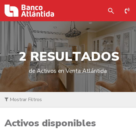
2
R
E
S
U
L
T
A
D
O
S
de Activos en Venta Atlántida
Mostrar Filtros
Activos disponibles