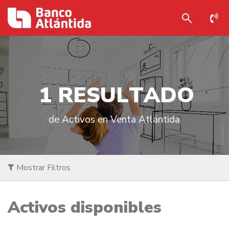
1
R
E
S
U
L
T
A
D
O
de Activos en Venta Atlántida
Mostrar Filtros
Activos disponibles