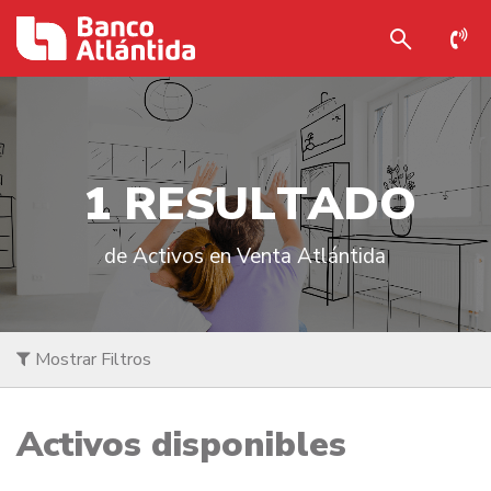
1
R
E
S
U
L
T
A
D
O
de Activos en Venta Atlántida
Mostrar Filtros
Activos disponibles