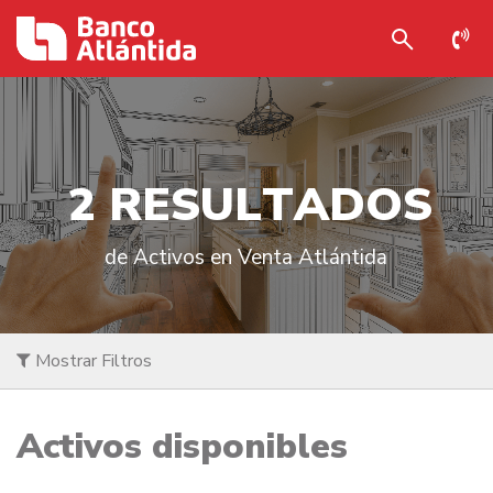
2
R
E
S
U
L
T
A
D
O
S
de Activos en Venta Atlántida
Mostrar Filtros
Activos disponibles