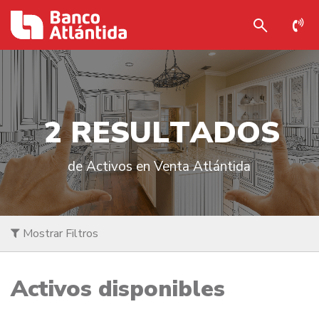
2
R
E
S
U
L
T
A
D
O
S
de Activos en Venta Atlántida
Mostrar Filtros
Activos disponibles