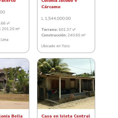
raterco
Colonia Jacobo V
Cárcamo
.00
L 1,544,000.00
66 v²
:
201.20 m²
Terreno:
601.37 v²
Construcción:
240.65 m²
 Lima
Ubicado en Yoro
ia Bella Vista
Casa en Isleta Central
lonia Bella
Casa en Isleta Central