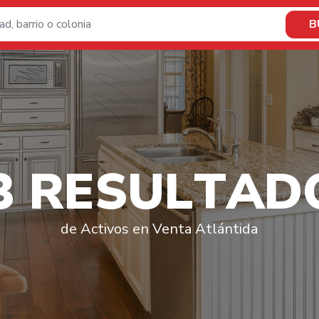
B
3
R
E
S
U
L
T
A
D
de Activos en Venta Atlántida