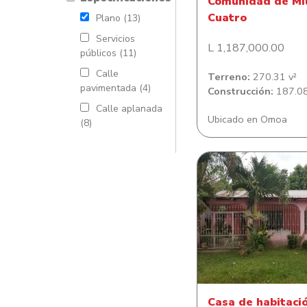
Comunidad de Mi
Cuatro
Plano (13)
Servicios
L 1,187,000.00
públicos (11)
Calle
Terreno:
270.31 v²
pavimentada (4)
Construcción:
187.08
Calle aplanada
Ubicado en Omoa
(8)
Casa de habitació
Lomitas del Es
Casa de habitaci