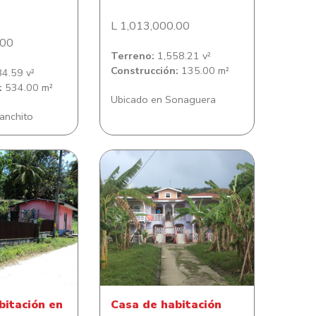
L 1,013,000.00
.00
Terreno:
1,558.21 v²
Construcción:
135.00 m²
4.59 v²
:
534.00 m²
Ubicado en Sonaguera
anchito
ación en barrio
Casa de habitación
ercedes
Savannah Bight
bitación en
Casa de habitación