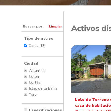
Activos di
Buscar por
Limpiar
Tipo de activo
Casas (13)
Ciudad
Lote de Terreno co
Atlántida
de habitacion en Co
Colón
de Milla Cuatr
Cortés
Islas de la Bahía
Yoro
Lote de Terreno 
casa de habitacio
Especificaciones