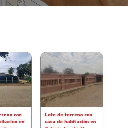
reno con casa
Lote de terreno con casa de
on en Colonia
habitación en Colonia Jacobo
aterco
V Cárcamo
rreno con
Lote de terreno con
bitacion en
casa de habitación en