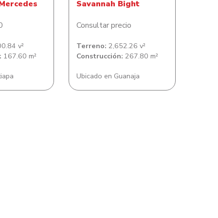
 Mercedes
Savannah Bight
0
Consultar precio
0.84 v²
Terreno:
2,652.26 v²
:
167.60 m²
Construcción:
267.80 m²
tiapa
Ubicado en Guanaja