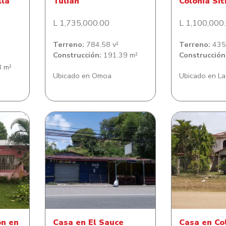
lla
Tulian
Colonia Sit
L 1,735,000.00
L 1,100,000
Terreno:
784.58 v²
Terreno:
435.
Construcción:
191.39 m²
Construcción
 m²
Ubicado en Omoa
Ubicado en La
n en
Casa en El Sauce
Casa en Colon
te
ón en
Casa en El Sauce
Casa en Co