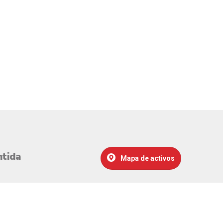
ntida