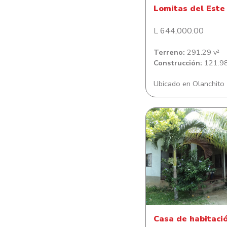
Lomitas del Este
L 644,000.00
Terreno:
291.29 v²
Construcción:
121.98
Ubicado en Olanchito
Casa de habitació
colonia César Mart
Casa de habitaci