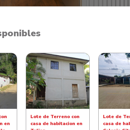
sponibles
n casa
Lote de Ter
Lote de Terreno con casa
munidad
de habitaci
de habitacion en Tulian
o
Sitr
con
Lote de Terreno con
Lote de Te
n en
casa de habitacion en
casa de ha