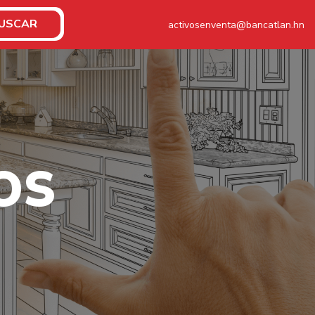
USCAR
activosenventa@bancatlan.hn
O
S