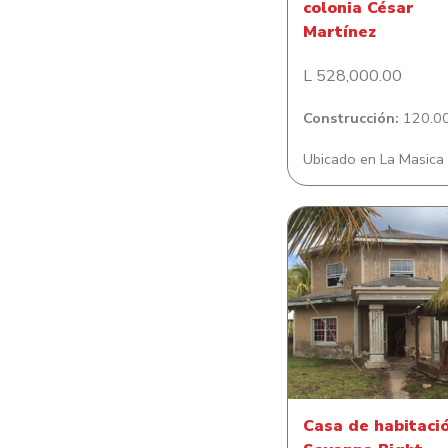
colonia César
Martínez
L 528,000.00
Construcción:
120.00
Ubicado en La Masica
Casa de habitació
Savanna Bight
Casa de habitaci