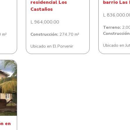
residencial Los
barrio Las
Castaños
L 836,000.0
L 964,000.00
Terreno:
2,00
Construcción
 m²
Construcción:
274.70 m²
Ubicado en Ju
Ubicado en El Porvenir
n en
ón en