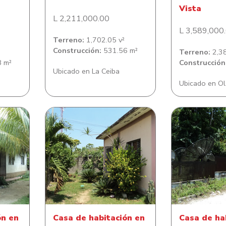
Vista
L 2,211,000.00
L 3,589,000
Terreno:
1,702.05 v²
Construcción:
531.56 m²
Terreno:
2,38
 m²
Construcción
Ubicado en La Ceiba
Ubicado en Ol
n en
Casa de habitación en
Casa de habit
ínez
residencial Los Castaños
Las M
ón en
Casa de habitación en
Casa de ha