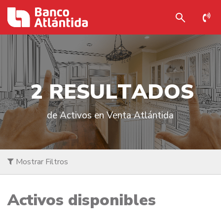
2
R
E
S
U
L
T
A
D
O
S
de Activos en Venta Atlántida
Mostrar Filtros
Activos disponibles