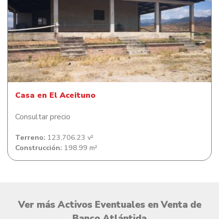
Casa en El Aceituno
Casa en El Aceituno
Consultar precio
Terreno:
123,706.23 v²
Construcción:
198.99 m²
Ver más Activos Eventuales en Venta de
Banco Atlántida