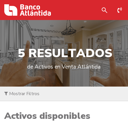
5
R
E
S
U
L
T
A
D
O
S
de Activos en Venta Atlántida
Mostrar Filtros
Activos disponibles