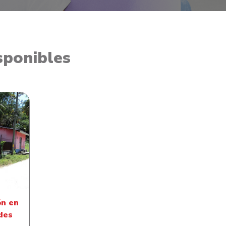
sponibles
 barrio
ón en
des