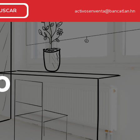
USCAR
activosenventa@bancatlan.hn
O