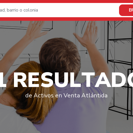
B
1
R
E
S
U
L
T
A
D
de Activos en Venta Atlántida