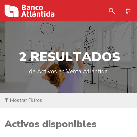
2
R
E
S
U
L
T
A
D
O
S
de Activos en Venta Atlántida
Mostrar Filtros
Activos disponibles