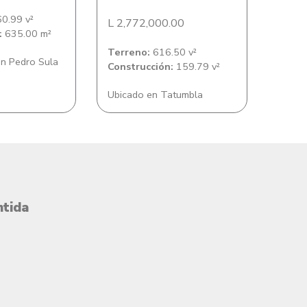
0.99 v²
L 2,772,000.00
:
635.00 m²
Terreno:
616.50 v²
n Pedro Sula
Construcción:
159.79 v²
Ubicado en Tatumbla
ntida