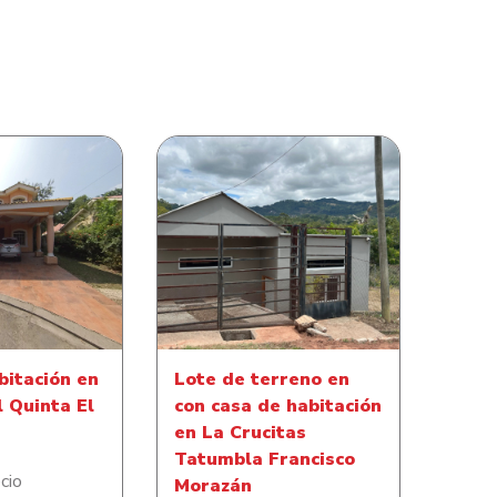
Lote de terreno en con casa
bitación en
de habitación en La Crucitas
l Quinta El
Tatumbla Francisco
rado
Morazán
bitación en
Lote de terreno en
l Quinta El
con casa de habitación
en La Crucitas
Tatumbla Francisco
cio
Morazán