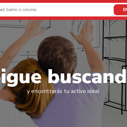
B
S
i
g
u
e
b
u
s
c
a
n
d
y encontrarás tu activo ideal