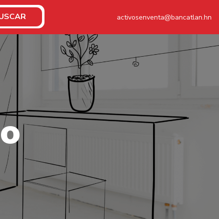
USCAR
activosenventa@bancatlan.hn
o