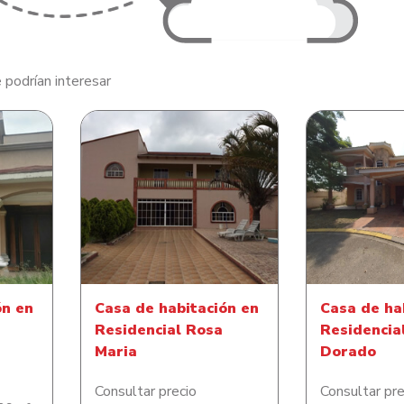
 podrían interesar
Casa de ha
n en
Casa de habitación en
Residencia
e
Residencial Rosa Maria
Do
ón en
Casa de habitación en
Casa de ha
Residencial Rosa
Residencia
Maria
Dorado
Consultar precio
Consultar pre