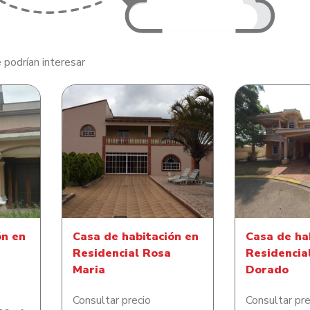
 podrían interesar
Casa de ha
n en
Casa de habitación en
Residencia
e
Residencial Rosa Maria
Do
ón en
Casa de habitación en
Casa de ha
Residencial Rosa
Residencia
Maria
Dorado
Consultar precio
Consultar pre