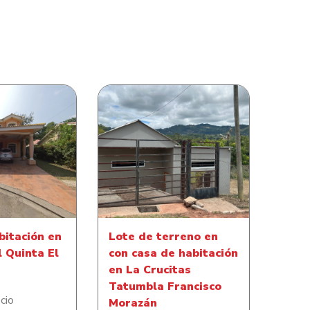
Lote de terreno en con casa
bitación en
de habitación en La Crucitas
l Quinta El
Tatumbla Francisco
rado
Morazán
bitación en
Lote de terreno en
l Quinta El
con casa de habitación
en La Crucitas
Tatumbla Francisco
cio
Morazán