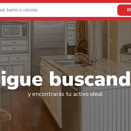
B
S
i
g
u
e
b
u
s
c
a
n
d
y encontrarás tu activo ideal