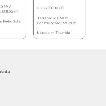
0.99 v²
L 2,772,000.00
:
635.00 m²
Terreno:
616.50 v²
n Pedro Sula
Construcción:
159.79 v²
Ubicado en Tatumbla
ntida