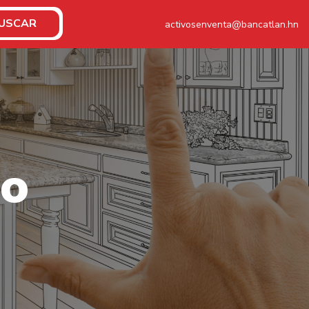
USCAR
activosenventa@bancatlan.hn
o