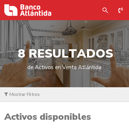
8
R
E
S
U
L
T
A
D
O
S
de Activos en Venta Atlántida
Mostrar Filtros
Activos disponibles