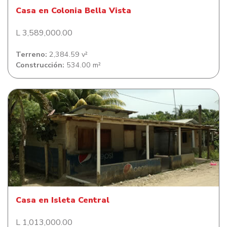
Casa en Colonia Bella Vista
L 3,589,000.00
Terreno:
2,384.59 v²
Construcción:
534.00 m²
Casa en Isleta Central
Casa en Isleta Central
L 1,013,000.00