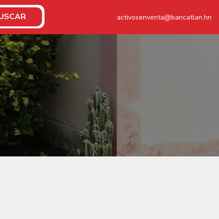
USCAR
activosenventa@bancatlan.hn