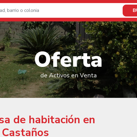
B
O
f
e
r
t
a
de Activos en Venta
sa de habitación en
s Castaños