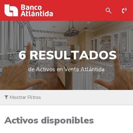
6
R
E
S
U
L
T
A
D
O
S
de Activos en Venta Atlántida
Mostrar Filtros
Activos disponibles