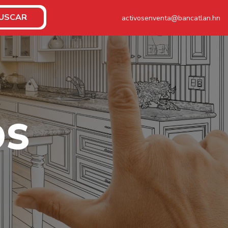
USCAR
activosenventa@bancatlan.hn
O
S