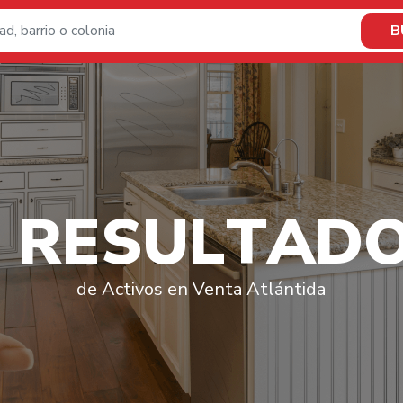
B
R
E
S
U
L
T
A
D
de Activos en Venta Atlántida