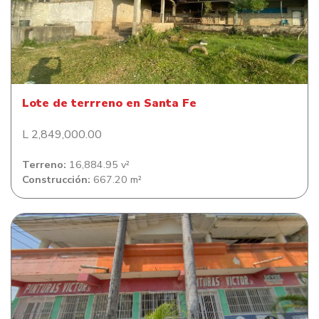
Lote de terrreno en Santa Fe
Lote de terrreno en Santa Fe
L 2,849,000.00
Terreno:
16,884.95 v²
Construcción:
667.20 m²
Local comercial en Barrio Potreríos