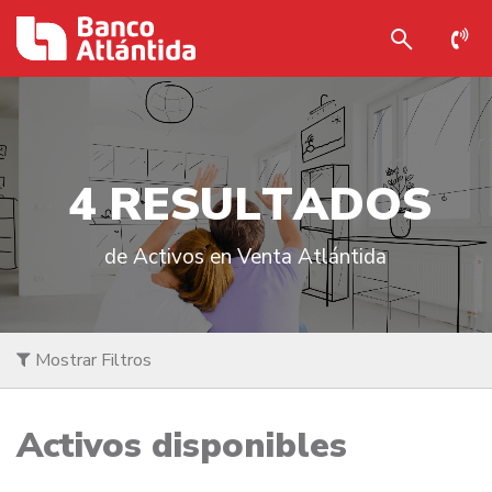
4
R
E
S
U
L
T
A
D
O
S
de Activos en Venta Atlántida
Mostrar Filtros
Activos disponibles