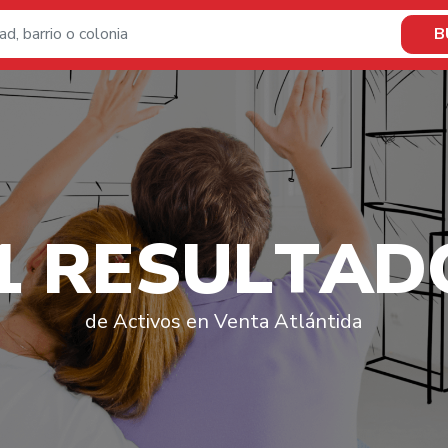
B
1
R
E
S
U
L
T
A
D
de Activos en Venta Atlántida