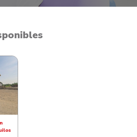
sponibles
Barrio
s
en
uilos