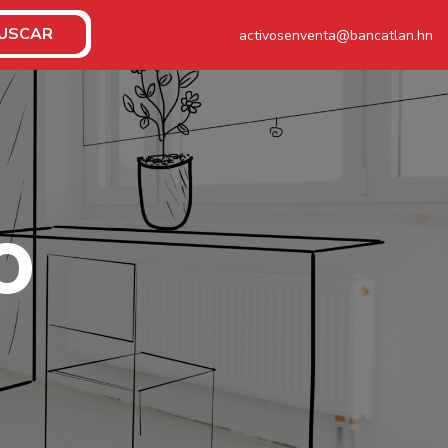
USCAR
activosenventa@bancatlan.hn
O