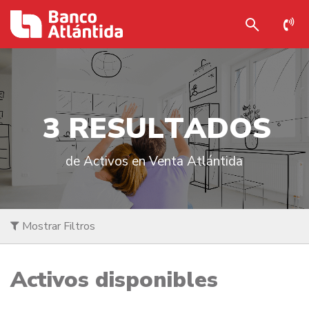
3
R
E
S
U
L
T
A
D
O
S
de Activos en Venta Atlántida
Mostrar Filtros
Activos disponibles