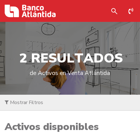
2
R
E
S
U
L
T
A
D
O
S
de Activos en Venta Atlántida
Mostrar Filtros
Activos disponibles